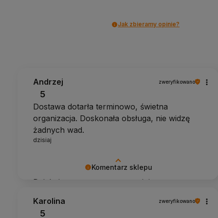
Jak zbieramy opinie?
Andrzej
zweryfikowano
5
Dostawa dotarła terminowo, świetna
organizacja. Doskonała obsługa, nie widzę
żadnych wad.
dzisiaj
Komentarz sklepu
Dziękujemy za pozytywną opinię
Karolina
zweryfikowano
5