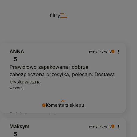
filtry
ANNA
zweryfikowano
5
Prawidłowo zapakowana i dobrze
zabezpieczona przesyłka, polecam. Dostawa
błyskawiczna
wczoraj
Komentarz sklepu
Dziękujemy za opinię
Maksym
zweryfikowano
5