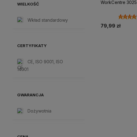
WorkCentre 3025 
WIELKOŚĆ
1500 stron (Czarn
Wkład standardowy
79,99 zł
Dodaj do 
CERTYFIKATY
CE, ISO 9001, ISO
14001
GWARANCJA
Dożywotnia
CENA