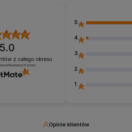
5
4
5.0
3
ientów
z całego okresu
zweryfikowanych przez
2
1
Opinie klientów