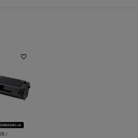
Do ulubionych
 GWARANCJA
0B /