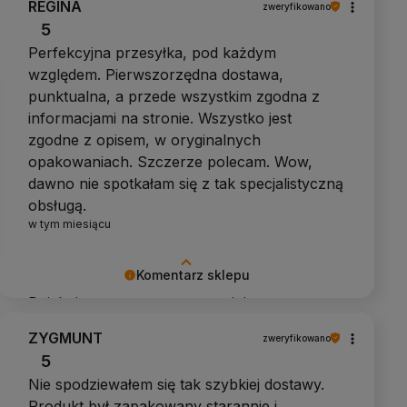
REGINA
zweryfikowano
5
Perfekcyjna przesyłka, pod każdym
względem. Pierwszorzędna dostawa,
punktualna, a przede wszystkim zgodna z
informacjami na stronie. Wszystko jest
zgodne z opisem, w oryginalnych
opakowaniach. Szczerze polecam. Wow,
dawno nie spotkałam się z tak specjalistyczną
obsługą.
w tym miesiącu
Komentarz sklepu
Dziękujemy za pozytywną opinię
ZYGMUNT
zweryfikowano
5
Nie spodziewałem się tak szybkiej dostawy.
Produkt był zapakowany starannie i