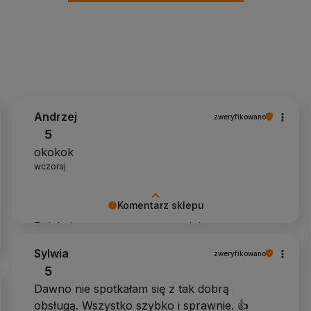
Andrzej
zweryfikowano
5
okokok
wczoraj
Komentarz sklepu
Dziękujemy za pozytywną opinię
Sylwia
zweryfikowano
5
Dawno nie spotkałam się z tak dobrą
obsługą. Wszystko szybko i sprawnie. 👍️