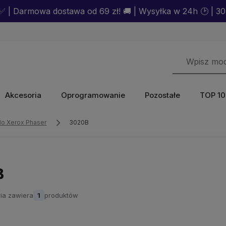
 | Darmowa dostawa od 69 zł! 🚚 | Wysyłka w 24h 🕑 | 30 
Akcesoria
Oprogramowanie
Pozostałe
TOP 10
do Xerox Phaser
3020B
B
ia zawiera
1
produktów