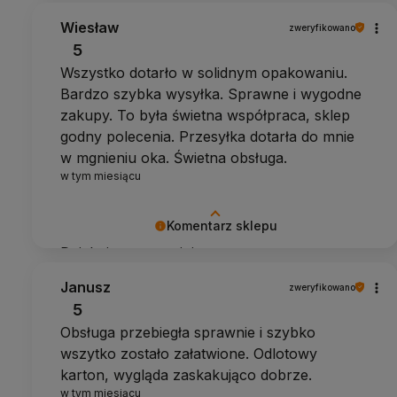
Wiesław
zweryfikowano
5
Wszystko dotarło w solidnym opakowaniu.
Bardzo szybka wysyłka. Sprawne i wygodne
zakupy. To była świetna współpraca, sklep
godny polecenia. Przesyłka dotarła do mnie
w mgnieniu oka. Świetna obsługa.
w tym miesiącu
Komentarz sklepu
Dziękujemy za opinię
Janusz
zweryfikowano
5
Obsługa przebiegła sprawnie i szybko
wszytko zostało załatwione. Odlotowy
karton, wygląda zaskakująco dobrze.
w tym miesiącu