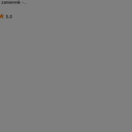
zamiennik -
y)
5.0
koszyka