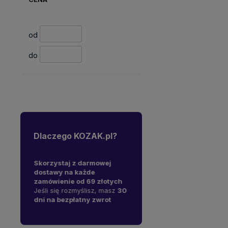
od
do
Dlaczego KOZAK.pl?
y na
Skorzystaj z darmowej
W 1997 roku otworzyliśmy
J
ępne od
dostawy na każde
pierwszy sklep komputerowy
s
sz liczyć
zamówienie od 69 złotych
- mamy już
29 lat
A
stawę!
Jeśli się rozmyślisz, masz
30
doświadczenia na polskim
s
dni na bezpłatny zwrot
rynku.
i