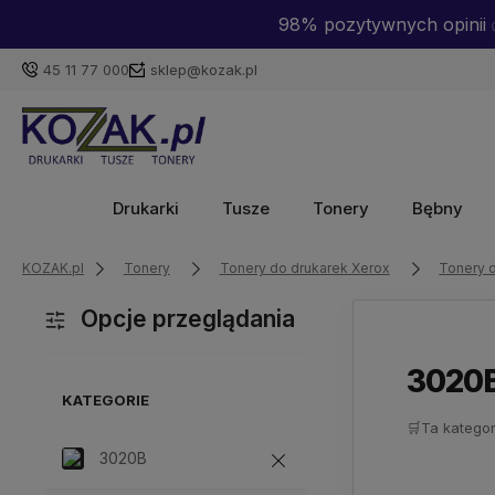
98% pozytywnych opinii ✅
45 11 77 000
sklep@kozak.pl
Drukarki
Tusze
Tonery
Bębny
KOZAK.pl
Tonery
Tonery do drukarek Xerox
Tonery 
Opcje przeglądania
3020
KATEGORIE
🛒
Ta kategor
3020B