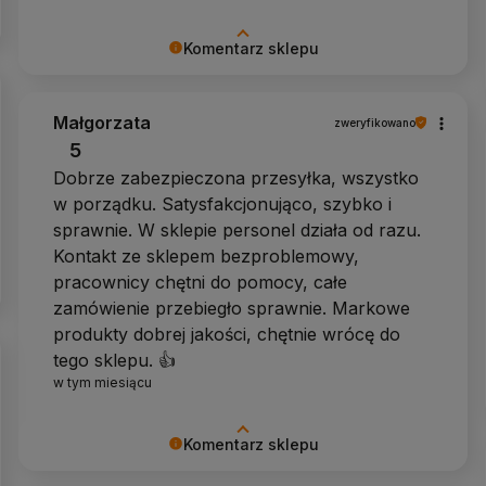
Komentarz sklepu
Dziękujemy za docenienie naszej pracy!
Małgorzata
zweryfikowano
5
Dobrze zabezpieczona przesyłka, wszystko
w porządku. Satysfakcjonująco, szybko i
sprawnie. W sklepie personel działa od razu.
Kontakt ze sklepem bezproblemowy,
pracownicy chętni do pomocy, całe
zamówienie przebiegło sprawnie. Markowe
produkty dobrej jakości, chętnie wrócę do
tego sklepu. 👍️
w tym miesiącu
Komentarz sklepu
Dziękujemy za docenienie naszej pracy!