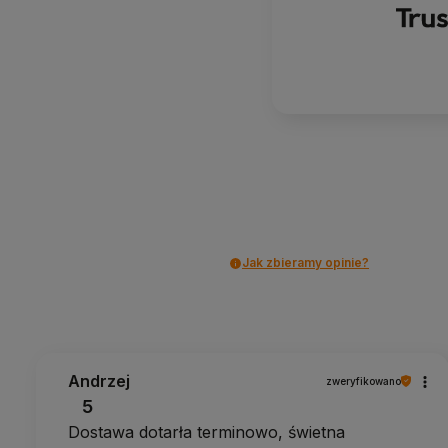
Jak zbieramy opinie?
Andrzej
zweryfikowano
5
Dostawa dotarła terminowo, świetna