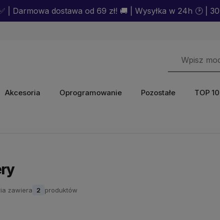
 | Darmowa dostawa od 69 zł! 🚚 | Wysyłka w 24h 🕑 | 30 
Akcesoria
Oprogramowanie
Pozostałe
TOP 10
ry
ia zawiera
2
produktów