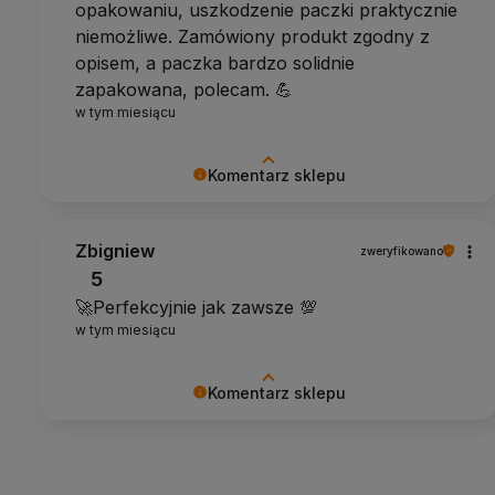
opakowaniu, uszkodzenie paczki praktycznie
niemożliwe. Zamówiony produkt zgodny z
opisem, a paczka bardzo solidnie
zapakowana, polecam. 💪
w tym miesiącu
Komentarz sklepu
Dziękujemy za pozytywną opinię
Zbigniew
zweryfikowano
5
🚀Perfekcyjnie jak zawsze 💯
w tym miesiącu
Komentarz sklepu
Dziękujemy za pozytywną opinię