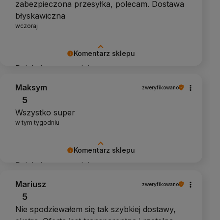
zabezpieczona przesyłka, polecam. Dostawa
błyskawiczna
wczoraj
Komentarz sklepu
Dziękujemy za opinię
Maksym
zweryfikowano
5
Wszystko super
w tym tygodniu
Komentarz sklepu
Dziękujemy za opinię
Mariusz
zweryfikowano
5
Nie spodziewałem się tak szybkiej dostawy,