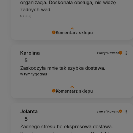
organizacja. Doskonała obsługa, nie widzę
żadnych wad.
dzisiaj
Komentarz sklepu
Dziękujemy za pozytywną opinię
Karolina
zweryfikowano
5
Zaskoczyła mnie tak szybka dostawa.
w tym tygodniu
Komentarz sklepu
Dziękujemy za pozytywny komentarz
Jolanta
zweryfikowano
5
Żadnego stresu bo ekspresowa dostawa.