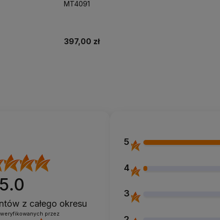
MT4091
397,00 zł
esteśmy w TOP3 w
przedaży drukarek na
llegro,
ale to na KOZAK.pl
przedajemy więcej
koszyka
Dodaj do koszyka
 traktujemy priorytetowo ❤️
5
4
5.0
3
ientów
z całego okresu
zweryfikowanych przez
2