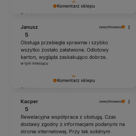
Komentarz sklepu
Dziękujemy za opinię
Janusz
zweryfikowano
5
Obsługa przebiegła sprawnie i szybko
wszytko zostało załatwione. Odlotowy
karton, wygląda zaskakująco dobrze.
w tym miesiącu
Komentarz sklepu
Dziękujemy za opinię
Kacper
zweryfikowano
5
Rewelacyjna współpraca z obsługą. Czas
dostawy zgodny z informacjami podanymi na
stronie internetowej. Przy tak solidnym