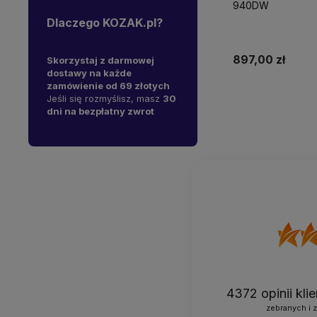
940DW
Dlaczego KOZAK.pl?
897,00 zł
y na
Skorzystaj z darmowej
W 1997 roku otworzyliśmy
J
ępne od
dostawy na każde
pierwszy sklep komputerowy
s
sz liczyć
zamówienie od 69 złotych
- mamy już
29 lat
A
stawę!
Jeśli się rozmyślisz, masz
30
doświadczenia na polskim
s
Dodaj do 
dni na bezpłatny zwrot
rynku.
i
4372
opinii kl
zebranych i 