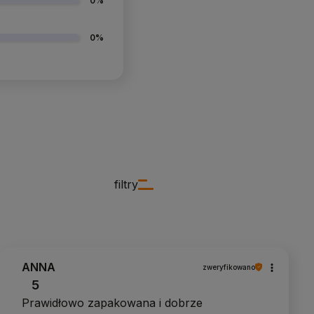
0%
0%
filtry
ANNA
zweryfikowano
5
Prawidłowo zapakowana i dobrze