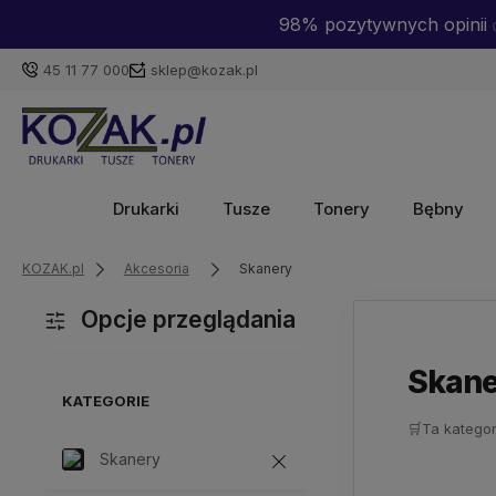
98% pozytywnych opinii ✅
45 11 77 000
sklep@kozak.pl
Drukarki
Tusze
Tonery
Bębny
KOZAK.pl
Akcesoria
Skanery
Opcje przeglądania
Skane
KATEGORIE
🛒
Ta kategor
Skanery