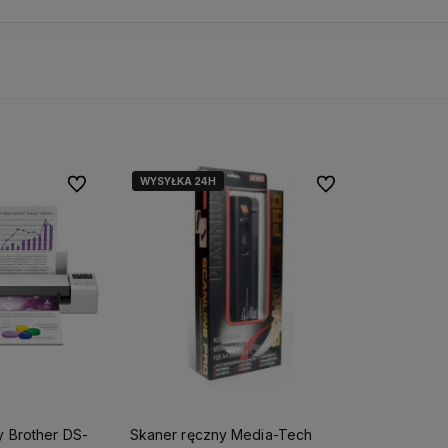
WYSYŁKA 24H
WYSYŁKA 24H
Do ulubionych
Do ulubionych
 Brother DS-
Skaner ręczny Media-Tech