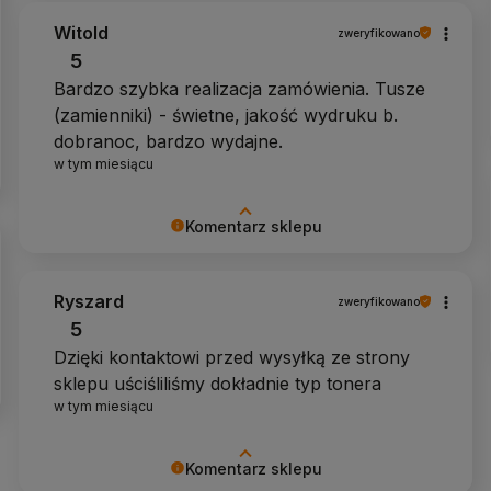
Witold
zweryfikowano
5
Bardzo szybka realizacja zamówienia. Tusze
(zamienniki) - świetne, jakość wydruku b.
dobranoc, bardzo wydajne.
w tym miesiącu
Komentarz sklepu
Dziękujemy za pozytywny komentarz
Ryszard
zweryfikowano
5
Dzięki kontaktowi przed wysyłką ze strony
sklepu uściśliliśmy dokładnie typ tonera
w tym miesiącu
Komentarz sklepu