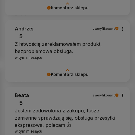
Komentarz sklepu
Dziękujemy za opinię
Andrzej
zweryfikowano
5
Z łatwością zareklamowałem produkt,
bezproblemowa obsługa.
w tym miesiącu
Komentarz sklepu
Dziękujemy za opinię
Beata
zweryfikowano
5
Jestem zadowolona z zakupu, tusze
zamienne sprawdzają się, obsługa przesyłki
ekspresowa, polecam 👍️
w tym miesiącu