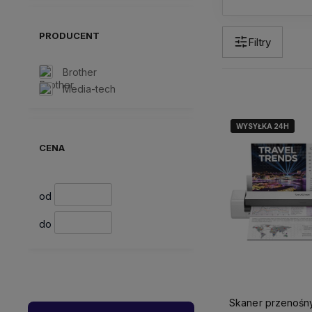
PRODUCENT
Filtry
Brother
Media-tech
WYSYŁKA 24H
WYSYŁKA 24H
CENA
od
do
Skaner przenośny