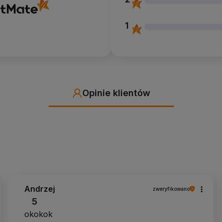
1
Opinie klientów
Andrzej
zweryfikowano
5
okokok