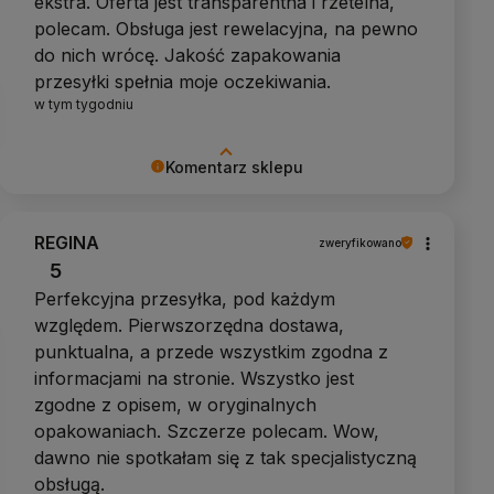
ekstra. Oferta jest transparentna i rzetelna,
polecam. Obsługa jest rewelacyjna, na pewno
do nich wrócę. Jakość zapakowania
przesyłki spełnia moje oczekiwania.
w tym tygodniu
Komentarz sklepu
Dziękujemy za pozytywną opinię
REGINA
zweryfikowano
5
Perfekcyjna przesyłka, pod każdym
względem. Pierwszorzędna dostawa,
punktualna, a przede wszystkim zgodna z
informacjami na stronie. Wszystko jest
zgodne z opisem, w oryginalnych
opakowaniach. Szczerze polecam. Wow,
dawno nie spotkałam się z tak specjalistyczną
obsługą.