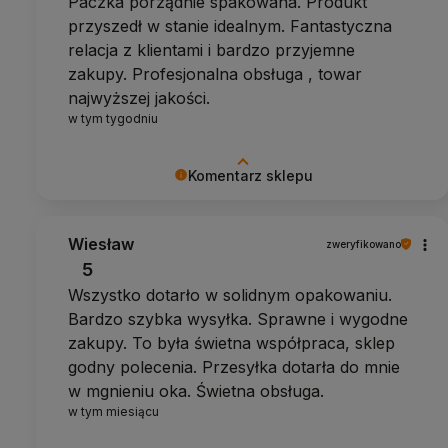
Paczka porządnie spakowana. Produkt
przyszedł w stanie idealnym. Fantastyczna
relacja z klientami i bardzo przyjemne
zakupy. Profesjonalna obsługa , towar
najwyższej jakości.
w tym tygodniu
Komentarz sklepu
Dziękujemy za pozytywną opinię
Wiesław
zweryfikowano
5
Wszystko dotarło w solidnym opakowaniu.
Bardzo szybka wysyłka. Sprawne i wygodne
zakupy. To była świetna współpraca, sklep
godny polecenia. Przesyłka dotarła do mnie
w mgnieniu oka. Świetna obsługa.
w tym miesiącu