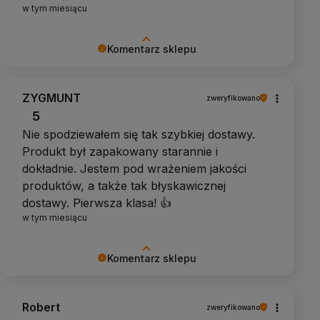
w tym miesiącu
Komentarz sklepu
Dziękujemy za pozytywną opinię
ZYGMUNT
zweryfikowano
5
Nie spodziewałem się tak szybkiej dostawy.
Produkt był zapakowany starannie i
dokładnie. Jestem pod wrażeniem jakości
produktów, a także tak błyskawicznej
dostawy. Pierwsza klasa! 👍️
w tym miesiącu
Komentarz sklepu
Dziękujemy za pozytywną opinię
Robert
zweryfikowano