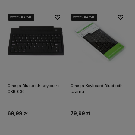
Do ulubionych
Do ulubi
WYSYŁKA 24H
WYSYŁKA 24H
WYSYŁKA 24H
WYSYŁKA 24H
WYSYŁKA 24H
WYSYŁKA 24H
WYSYŁKA 24H
WYSYŁKA 24H
Omega Bluetooth keyboard
Omega Keyboard Bluetooth
OKB-030
czarna
69,99 zł
79,99 zł
Dodaj do koszyka
Dodaj do koszyka