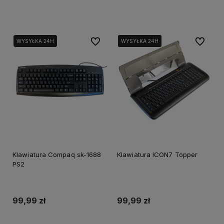
Dodaj do koszyka
Dodaj do koszyka
Do ulubionych
Do ulubi
WYSYŁKA 24H
WYSYŁKA 24H
WYSYŁKA 24H
WYSYŁKA 24H
Klawiatura Compaq sk-1688
Klawiatura ICON7 Topper
PS2
99,99 zł
99,99 zł