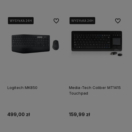
Dodaj do koszyka
Dodaj do koszyka
Do ulubionych
Do ulubi
WYSYŁKA 24H
WYSYŁKA 24H
WYSYŁKA 24H
WYSYŁKA 24H
WYSYŁKA 24H
WYSYŁKA 24H
Logitech MK850
Media-Tech Coliber MT1415
Touchpad
499,00 zł
159,99 zł
Dodaj do koszyka
Dodaj do koszyka