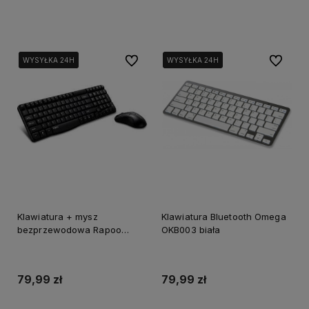
Dodaj do koszyka
Dodaj do koszyka
Do ulubionych
Do ulubi
WYSYŁKA 24H
WYSYŁKA 24H
WYSYŁKA 24H
WYSYŁKA 24H
WYSYŁKA 24H
Klawiatura + mysz
Klawiatura Bluetooth Omega
bezprzewodowa Rapoo
OKB003 biała
X1800
79,99 zł
79,99 zł