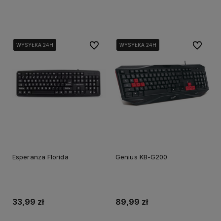
Dodaj do koszyka
Dodaj do koszyka
Do ulubionych
Do ulubi
WYSYŁKA 24H
WYSYŁKA 24H
WYSYŁKA 24H
WYSYŁKA 24H
WYSYŁKA 24H
Esperanza Florida
Genius KB-G200
33,99 zł
89,99 zł