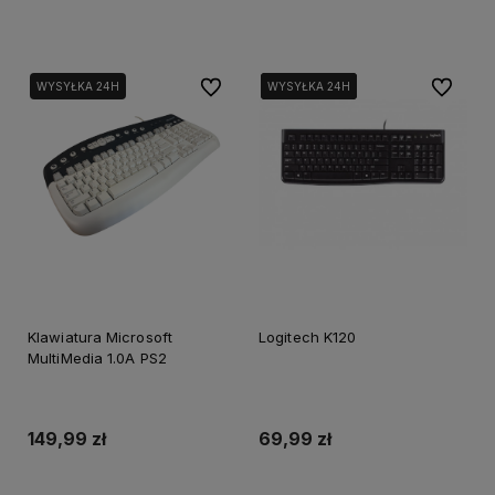
Dodaj do koszyka
Dodaj do koszyka
Do ulubionych
Do ulubi
WYSYŁKA 24H
WYSYŁKA 24H
WYSYŁKA 24H
WYSYŁKA 24H
Klawiatura Microsoft
Logitech K120
MultiMedia 1.0A PS2
149,99 zł
69,99 zł