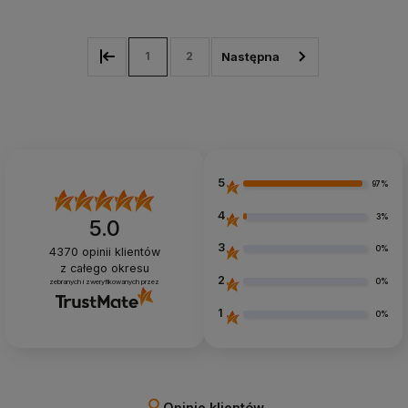
1
2
5
97%
4
3%
5.0
3
0%
4370
opinii klientów
z całego okresu
2
0%
zebranych i zweryfikowanych przez
1
0%
Opinie klientów