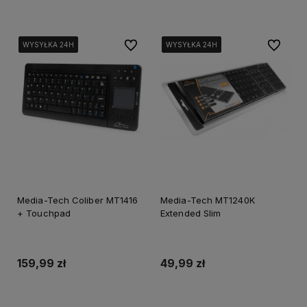
Do ulubionych
Do ulubi
WYSYŁKA 24H
WYSYŁKA 24H
WYSYŁKA 24H
WYSYŁKA 24H
WYSYŁKA 24H
WYSYŁKA 24H
WYSYŁKA 24H
WYSYŁKA 24H
WYSYŁKA 24H
WYSYŁKA 24H
Media-Tech Coliber MT1416
Media-Tech MT1240K
+ Touchpad
Extended Slim
159,99 zł
49,99 zł
Dodaj do koszyka
Dodaj do koszyka