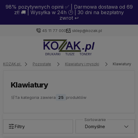
98% pozytywnych opinii ✅ | Darmowa dostawa od 69
zł! 🚚 | Wysyłka w 24h 🕑 | 30 dni na bezpłatny
zwrot ↩️
45 11 77 000
sklep@kozak.pl
Zaloguj się
KOZAK.pl
Pozostałe
Klawiatury i myszki
Klawiatury
Załóż konto
Klawiatury
🛒
Ta kategoria zawiera
25
produktów
Wybierz coś dla siebie z naszej aktualnej oferty lub
zaloguj się, aby przywrócić dodane produkty do listy
z poprzedniej sesji.
Filtry