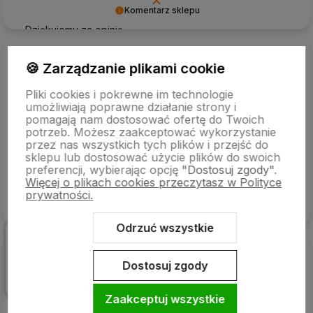
Komentarz sklepu
Dziękujemy za opinię
REGINA
zweryfikowano
🍪 Zarządzanie plikami cookie
5
Perfekcyjna przesyłka, pod każdym względem.
Pliki cookies i pokrewne im technologie
Pierwszorzędna dostawa, punktualna, a przede wszystkim
umożliwiają poprawne działanie strony i
zgodna z informacjami na stronie. Wszystko jest zgodne z
pomagają nam dostosować ofertę do Twoich
potrzeb. Możesz zaakceptować wykorzystanie
opisem, w oryginalnych opakowaniach. Szczerze polecam.
przez nas wszystkich tych plików i przejść do
Wow, dawno nie spotkałam się z tak specjalistyczną
sklepu lub dostosować użycie plików do swoich
obsługą.
preferencji, wybierając opcję
"Dostosuj zgody"
.
w tym tygodniu
Więcej o plikach cookies przeczytasz w Polityce
prywatności.
Komentarz sklepu
Dziękujemy za pozytywną opinię
Odrzuć wszystkie
Wiesław
zweryfikowano
Dostosuj zgody
5
Wszystko dotarło w solidnym opakowaniu. Bardzo szybka
wysyłka. Sprawne i wygodne zakupy. To była świetna
Zaakceptuj wszystkie
współpraca, sklep godny polecenia. Przesyłka dotarła do