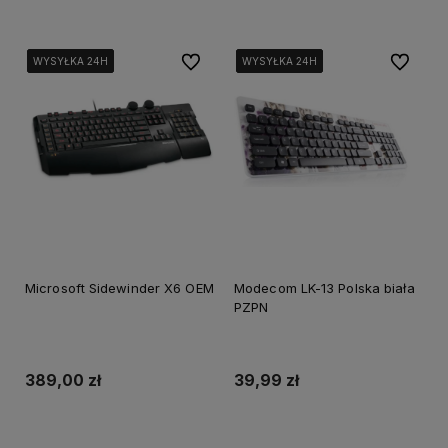
Do ulubionych
Do ulubi
WYSYŁKA 24H
WYSYŁKA 24H
WYSYŁKA 24H
WYSYŁKA 24H
WYSYŁKA 24H
WYSYŁKA 24H
WYSYŁKA 24H
WYSYŁKA 24H
WYSYŁKA 24H
WYSYŁKA 24H
Microsoft Sidewinder X6 OEM
Modecom LK-13 Polska biała
PZPN
389,00 zł
39,99 zł
Dodaj do koszyka
Dodaj do koszyka