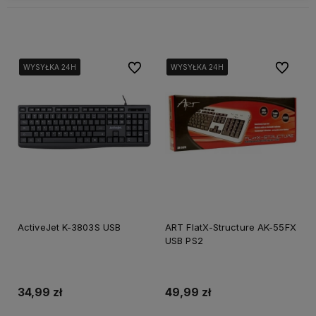
Do ulubionych
Do ulubi
WYSYŁKA 24H
WYSYŁKA 24H
WYSYŁKA 24H
WYSYŁKA 24H
WYSYŁKA 24H
WYSYŁKA 24H
ActiveJet K-3803S USB
ART FlatX-Structure AK-55FX
USB PS2
34,99 zł
49,99 zł