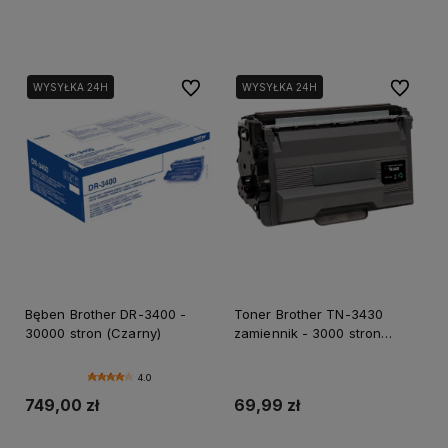
Dodaj do koszyka
Dodaj do koszyka
Do ulubionych
Do ulubi
WYSYŁKA 24H
WYSYŁKA 24H
Bęben Brother DR-3400 -
Toner Brother TN-3430
30000 stron (Czarny)
zamiennik - 3000 stron
(Czarny)
4.0
749,00 zł
69,99 zł