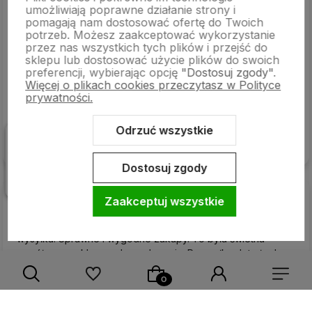
umożliwiają poprawne działanie strony i
5
pomagają nam dostosować ofertę do Twoich
Perfekcyjna przesyłka, pod każdym względem.
potrzeb. Możesz zaakceptować wykorzystanie
Pierwszorzędna dostawa, punktualna, a przede wszystkim
przez nas wszystkich tych plików i przejść do
zgodna z informacjami na stronie. Wszystko jest zgodne z
sklepu lub dostosować użycie plików do swoich
preferencji, wybierając opcję
"Dostosuj zgody"
.
opisem, w oryginalnych opakowaniach. Szczerze polecam.
Więcej o plikach cookies przeczytasz w Polityce
Wow, dawno nie spotkałam się z tak specjalistyczną
prywatności.
obsługą.
w tym tygodniu
Odrzuć wszystkie
Komentarz sklepu
Dostosuj zgody
Dziękujemy za pozytywną opinię
Wiesław
zweryfikowano
Zaakceptuj wszystkie
5
Wszystko dotarło w solidnym opakowaniu. Bardzo szybka
wysyłka. Sprawne i wygodne zakupy. To była świetna
współpraca, sklep godny polecenia. Przesyłka dotarła do
mnie w mgnieniu oka. Świetna obsługa.
w tym miesiącu