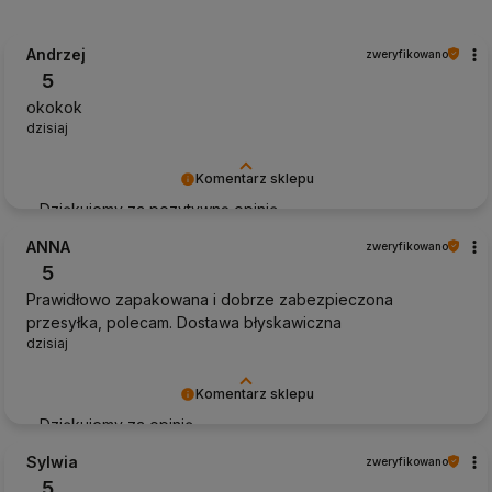
Andrzej
zweryfikowano
5
okokok
dzisiaj
Komentarz sklepu
Dziękujemy za pozytywną opinię
ANNA
zweryfikowano
5
Prawidłowo zapakowana i dobrze zabezpieczona
przesyłka, polecam. Dostawa błyskawiczna
dzisiaj
Komentarz sklepu
Dziękujemy za opinię
Sylwia
zweryfikowano
5