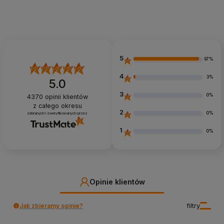
Dodaj do koszyka
Dodaj do koszyka
5
97%
4
3%
5.0
3
0%
4370
opinii klientów
z całego okresu
2
0%
zebranych i zweryfikowanych przez
1
0%
Opinie klientów
Jak zbieramy opinie?
filtry