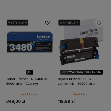
Dodaj do koszyka
Dodaj do koszyka
Do ulubionych
Do ulubi
WYSYŁKA 24H
WYSYŁKA 24H
XL
✅ DOŻYWOTNIA GWARANCJA
Toner Brother TN-3480 XL -
Bęben Brother DR-3400
8000 stron (Czarny)
zamiennik - 30000 stron
(Czarny)
4.0
5.0
649,00 zł
119,99 zł