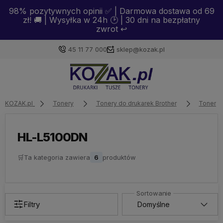
98% pozytywnych opinii ✅ | Darmowa dostawa od 69
zł! 🚚 | Wysyłka w 24h 🕑 | 30 dni na bezpłatny
zwrot ↩️
45 11 77 000
sklep@kozak.pl
Zaloguj się
KOZAK.pl
Tonery
Tonery do drukarek Brother
Tonery 
Załóż konto
HL-L5100DN
🛒
Ta kategoria zawiera
6
produktów
Wybierz coś dla siebie z naszej aktualnej oferty lub
zaloguj się, aby przywrócić dodane produkty do listy
z poprzedniej sesji.
Filtry