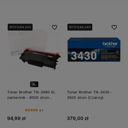
Do ulubionych
Do ulubi
WYSYŁKA 24H
WYSYŁKA 24H
WYSYŁKA 24H
WYSYŁKA 24H
WYSYŁKA 24H
WYSYŁKA 24H
XL
✅ DOŻYWOTNIA GWARANCJA
Toner Brother TN-3480 XL
Toner Brother TN-3430 -
zamiennik - 8000 stron
3000 stron (Czarny)
(Czarny)
4.7
94,99 zł
379,00 zł