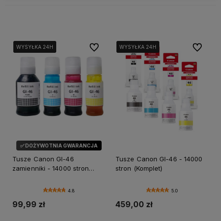
Do ulubionych
Do ulubi
WYSYŁKA 24H
WYSYŁKA 24H
WYSYŁKA 24H
WYSYŁKA 24H
WYSYŁKA 24H
WYSYŁKA 24H
✅ DOŻYWOTNIA GWARANCJA
OKAZJA
Tusze Canon GI-46
Tusze Canon GI-46 - 14000
zamienniki - 14000 stron
stron (Komplet)
(Komplet)
4.8
5.0
99,99 zł
459,00 zł