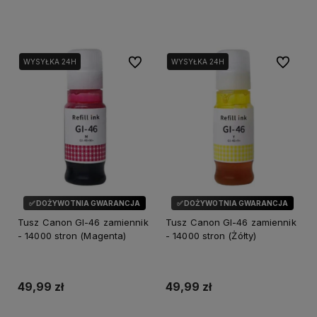
Dodaj do koszyka
Dodaj do koszyka
Do ulubionych
Do ulubi
WYSYŁKA 24H
WYSYŁKA 24H
✅ DOŻYWOTNIA GWARANCJA
✅ DOŻYWOTNIA GWARANCJA
Tusz Canon GI-46 zamiennik
Tusz Canon GI-46 zamiennik
- 14000 stron (Magenta)
- 14000 stron (Żółty)
49,99 zł
49,99 zł