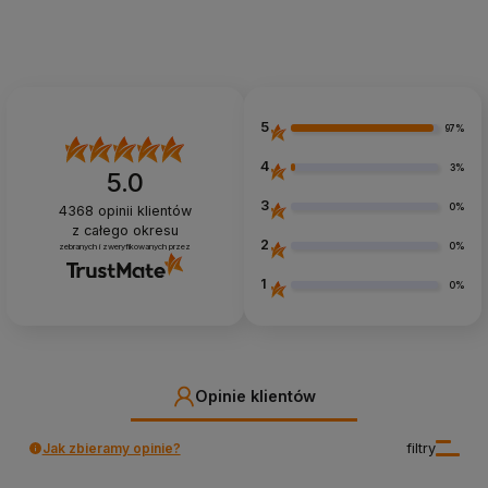
Dodaj do koszyka
Dodaj do koszyka
5
97%
4
3%
5.0
3
0%
4368
opinii klientów
z całego okresu
2
0%
zebranych i zweryfikowanych przez
1
0%
Opinie klientów
Jak zbieramy opinie?
filtry