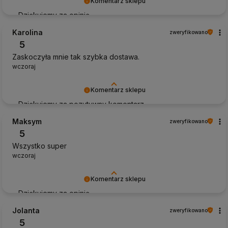
Komentarz sklepu
Dziękujemy za opinię
Karolina
zweryfikowano
5
Zaskoczyła mnie tak szybka dostawa.
wczoraj
Komentarz sklepu
Dziękujemy za pozytywny komentarz
Maksym
zweryfikowano
5
Wszystko super
wczoraj
Komentarz sklepu
Dziękujemy za opinię
Jolanta
zweryfikowano
5