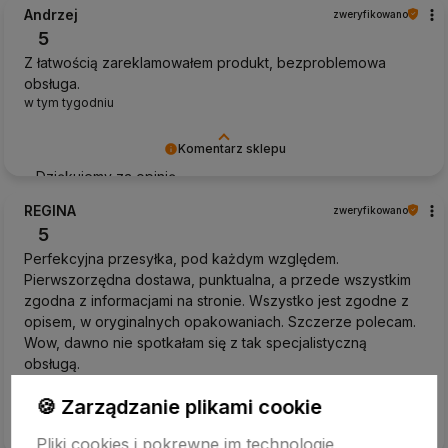
Andrzej
zweryfikowano
5
Z łatwością zareklamowałem produkt, bezproblemowa
obsługa.
w tym tygodniu
Komentarz sklepu
Dziękujemy za opinię
REGINA
zweryfikowano
5
Perfekcyjna przesyłka, pod każdym względem.
Pierwszorzędna dostawa, punktualna, a przede wszystkim
zgodna z informacjami na stronie. Wszystko jest zgodne z
opisem, w oryginalnych opakowaniach. Szczerze polecam.
Wow, dawno nie spotkałam się z tak specjalistyczną
obsługą.
w tym tygodniu
🍪 Zarządzanie plikami cookie
Komentarz sklepu
Pliki cookies i pokrewne im technologie