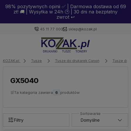
98% pozytywnych opinii ✅ | Darmowa dostawa od 69
zł! 🚚 | Wysyłka w 24h 🕑 | 30 dni na bezpłatny
zwrot ↩️
45 11 77 000
sklep@kozak.pl
Zaloguj się
KOZAK.pl
Tusze
Tusze do drukarek Canon
Tusze do 
Załóż konto
GX5040
🛒
Ta kategoria zawiera
6
produktów
Wybierz coś dla siebie z naszej aktualnej oferty lub
zaloguj się, aby przywrócić dodane produkty do listy
z poprzedniej sesji.
Filtry