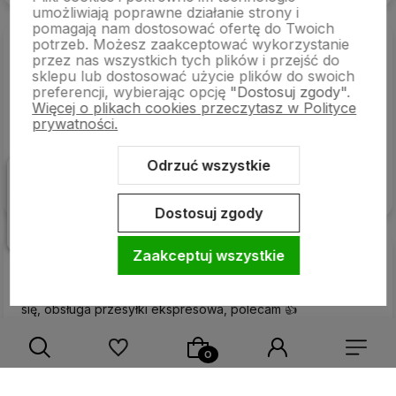
Dziękujemy za pozytywną opinię
umożliwiają poprawne działanie strony i
pomagają nam dostosować ofertę do Twoich
Wiesław
zweryfikowano
potrzeb. Możesz zaakceptować wykorzystanie
5
przez nas wszystkich tych plików i przejść do
sklepu lub dostosować użycie plików do swoich
Wszystko dotarło w solidnym opakowaniu. Bardzo szybka
preferencji, wybierając opcję
"Dostosuj zgody"
.
wysyłka. Sprawne i wygodne zakupy. To była świetna
Więcej o plikach cookies przeczytasz w Polityce
współpraca, sklep godny polecenia. Przesyłka dotarła do
prywatności.
mnie w mgnieniu oka. Świetna obsługa.
w tym tygodniu
Odrzuć wszystkie
Komentarz sklepu
Dostosuj zgody
Dziękujemy za opinię
Beata
zweryfikowano
Zaakceptuj wszystkie
5
Jestem zadowolona z zakupu, tusze zamienne sprawdzają
się, obsługa przesyłki ekspresowa, polecam 👍️
w tym tygodniu
Komentarz sklepu
Dziękujemy za docenienie naszej pracy!