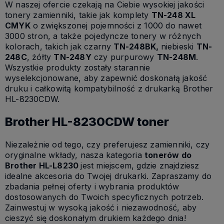
W naszej ofercie czekają na Ciebie wysokiej jakości
tonery zamienniki, takie jak komplety
TN-248 XL
CMYK
o zwiększonej pojemności z 1000 do nawet
3000 stron, a także pojedyncze tonery w różnych
kolorach, takich jak czarny
TN-248BK,
niebieski
TN-
248C
, żółty
TN-248Y
czy purpurowy
TN-248M
.
Wszystkie produkty zostały starannie
wyselekcjonowane, aby zapewnić doskonałą jakość
druku i całkowitą kompatybilność z drukarką Brother
HL-8230CDW.
Brother HL-8230CDW toner
Niezależnie od tego, czy preferujesz zamienniki, czy
oryginalne wkłady, nasza kategoria
tonerów do
Brother HL-L8230
jest miejscem, gdzie znajdziesz
idealne akcesoria do Twojej drukarki. Zapraszamy do
zbadania pełnej oferty i wybrania produktów
dostosowanych do Twoich specyficznych potrzeb.
Zainwestuj w wysoką jakość i niezawodność, aby
cieszyć się doskonałym drukiem każdego dnia!