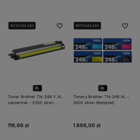
Dodaj do koszyka
Dodaj do koszyka
Do ulubionych
Do ulubi
WYSYŁKA 24H
WYSYŁKA 24H
WYSYŁKA 24H
WYSYŁKA 24H
XL
XL
✅ DOŻYWOTNIA GWARANCJA
Toner Brother TN-248 Y XL
Tonery Brother TN-248 XL -
zamiennik - 2300 stron
3000 stron (Komplet)
(Żółty)
119,99 zł
1 899,00 zł