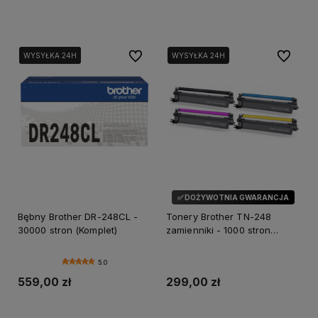
Dodaj do koszyka
Dodaj do koszyka
Do ulubionych
Do ulubi
WYSYŁKA 24H
WYSYŁKA 24H
WYSYŁKA 24H
WYSYŁKA 24H
✅ DOŻYWOTNIA GWARANCJA
Bębny Brother DR-248CL -
Tonery Brother TN-248
30000 stron (Komplet)
zamienniki - 1000 stron
(Zestaw 4 tonerów)
5.0
559,00 zł
299,00 zł