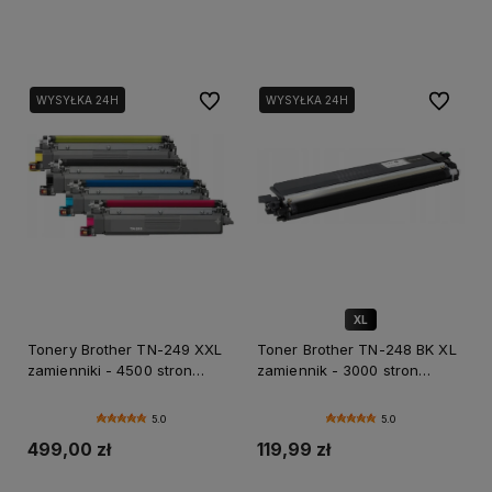
Dodaj do koszyka
Dodaj do koszyka
Do ulubionych
Do ulubi
WYSYŁKA 24H
WYSYŁKA 24H
XL
✅ DOŻYWOTNIA GWARANCJA
Tonery Brother TN-249 XXL
Toner Brother TN-248 BK XL
zamienniki - 4500 stron
zamiennik - 3000 stron
(Komplet)
(Czarny)
5.0
5.0
499,00 zł
119,99 zł