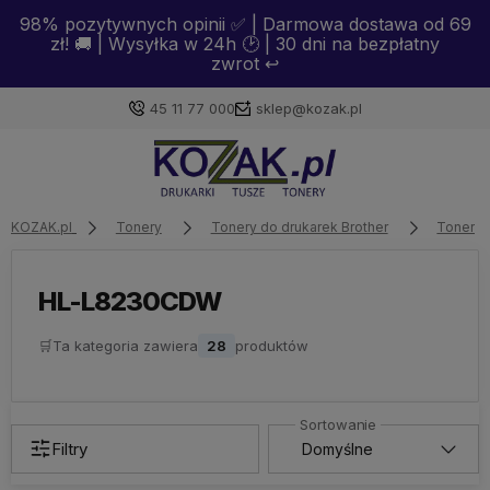
98% pozytywnych opinii ✅ | Darmowa dostawa od 69
zł! 🚚 | Wysyłka w 24h 🕑 | 30 dni na bezpłatny
zwrot ↩️
45 11 77 000
sklep@kozak.pl
Zaloguj się
KOZAK.pl
Tonery
Tonery do drukarek Brother
Tonery 
Załóż konto
HL-L8230CDW
🛒
Ta kategoria zawiera
28
produktów
Wybierz coś dla siebie z naszej aktualnej oferty lub
zaloguj się, aby przywrócić dodane produkty do listy
z poprzedniej sesji.
Filtry