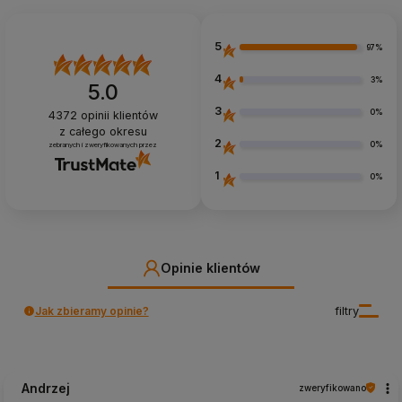
5
97%
4
3%
5.0
3
0%
4372
opinii klientów
z całego okresu
2
0%
zebranych i zweryfikowanych przez
1
0%
Opinie klientów
Jak zbieramy opinie?
filtry
Andrzej
zweryfikowano