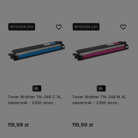
Dodaj do koszyka
Dodaj do koszyka
Do ulubionych
Do ulubi
WYSYŁKA 24H
WYSYŁKA 24H
XL
XL
✅ DOŻYWOTNIA GWARANCJA
✅ DOŻYWOTNIA GWARANCJA
Toner Brother TN-248 C XL
Toner Brother TN-248 M XL
zamiennik - 2300 stron
zamiennik - 2300 stron
(Niebieski)
(Magenta)
119,99 zł
119,99 zł