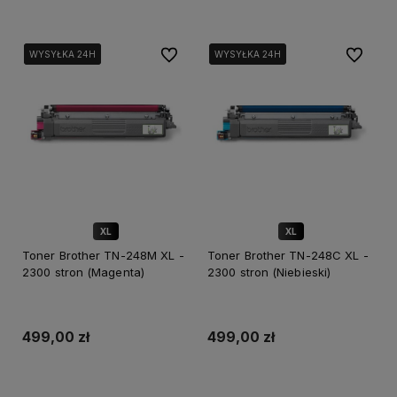
Do ulubionych
Do ulubi
WYSYŁKA 24H
WYSYŁKA 24H
WYSYŁKA 24H
WYSYŁKA 24H
WYSYŁKA 24H
XL
XL
Toner Brother TN-248M XL -
Toner Brother TN-248C XL -
2300 stron (Magenta)
2300 stron (Niebieski)
499,00 zł
499,00 zł
Dodaj do koszyka
Dodaj do koszyka