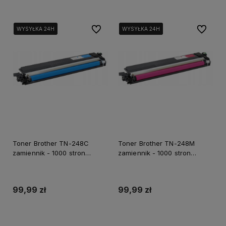
Do ulubionych
Do ulubi
WYSYŁKA 24H
WYSYŁKA 24H
WYSYŁKA 24H
WYSYŁKA 24H
WYSYŁKA 24H
WYSYŁKA 24H
Toner Brother TN-248C
Toner Brother TN-248M
zamiennik - 1000 stron
zamiennik - 1000 stron
(Niebieski)
(Magenta)
99,99 zł
99,99 zł
Dodaj do koszyka
Dodaj do koszyka