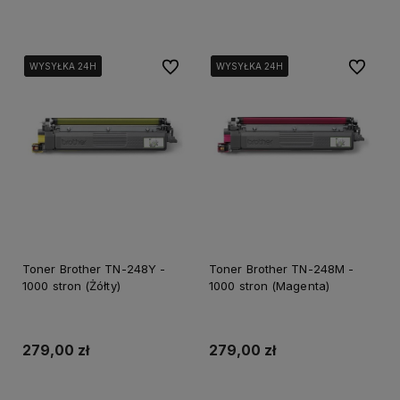
Dodaj do koszyka
Dodaj do koszyka
Do ulubionych
Do ulubi
WYSYŁKA 24H
WYSYŁKA 24H
WYSYŁKA 24H
WYSYŁKA 24H
WYSYŁKA 24H
WYSYŁKA 24H
Toner Brother TN-248Y -
Toner Brother TN-248M -
1000 stron (Żółty)
1000 stron (Magenta)
279,00 zł
279,00 zł