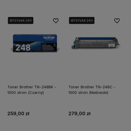
Dodaj do koszyka
Dodaj do koszyka
Do ulubionych
Do ulubi
WYSYŁKA 24H
WYSYŁKA 24H
WYSYŁKA 24H
WYSYŁKA 24H
Toner Brother TN-248BK -
Toner Brother TN-248C -
1000 stron (Czarny)
1000 stron (Niebieski)
259,00 zł
279,00 zł
Dodaj do koszyka
Dodaj do koszyka