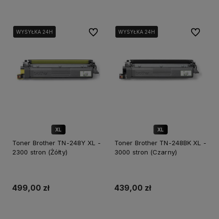
Do ulubionych
Do ulubi
WYSYŁKA 24H
WYSYŁKA 24H
WYSYŁKA 24H
WYSYŁKA 24H
XL
XL
Toner Brother TN-248Y XL -
Toner Brother TN-248BK XL -
2300 stron (Żółty)
3000 stron (Czarny)
499,00 zł
439,00 zł
Dodaj do koszyka
Dodaj do koszyka