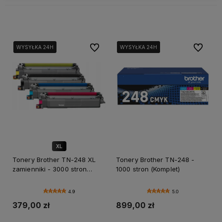
Do ulubionych
Do ulubi
WYSYŁKA 24H
WYSYŁKA 24H
WYSYŁKA 24H
WYSYŁKA 24H
WYSYŁKA 24H
XL
✅ DOŻYWOTNIA GWARANCJA
Tonery Brother TN-248 XL
Tonery Brother TN-248 -
zamienniki - 3000 stron
1000 stron (Komplet)
(Komplet)
4.9
5.0
379,00 zł
899,00 zł