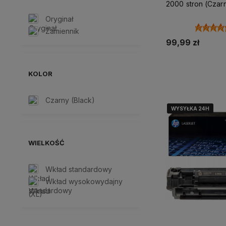
2000 stron (Czar
Oryginał
Zamiennik
99,99 zł
Dodaj do 
KOLOR
Czarny (Black)
WYSYŁKA 24H
WYSYŁKA 24H
WYSYŁKA 24H
WIELKOŚĆ
Wkład standardowy
Wkład wysokowydajny
(XL)