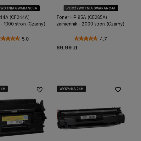
YWOTNIA GWARANCJA
✅ DOŻYWOTNIA GWARANCJA
 44A (CF244A)
Toner HP 85A (CE285A)
- 1000 stron (Czarny)
zamiennik - 2000 stron (Czarny)
5.0
4.7
69,99 zł
daj do koszyka
Dodaj do koszyka
24H
24H
24H
WYSYŁKA 24H
WYSYŁKA 24H
WYSYŁKA 24H
Do ulubionych
Do ulubionyc