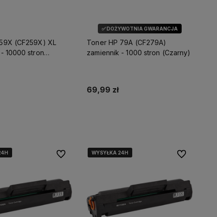
✅ DOŻYWOTNIA GWARANCJA
 59X (CF259X) XL
Toner HP 79A (CF279A)
 - 10000 stron
zamiennik - 1000 stron (Czarny)
69,99 zł
daj do koszyka
Dodaj do koszyka
24H
24H
24H
WYSYŁKA 24H
WYSYŁKA 24H
WYSYŁKA 24H
Do ulubionych
Do ulubionyc