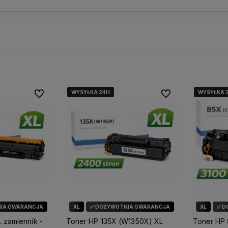
WYSYŁKA 24H
WYSYŁKA 24H
WYSYŁKA 24H
WYSYŁKA 
WYSYŁKA 
WYSYŁKA 
Do ulubionych
Do ulubionych
IA GWARANCJA
XL
✅ DOŻYWOTNIA GWARANCJA
XL
✅ D
 zamiennik -
Toner HP 135X (W1350X) XL
Toner HP