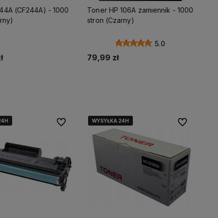
44A (CF244A) - 1000
Toner HP 106A zamiennik - 1000
rny)
stron (Czarny)
5.0
ł
79,99 zł
daj do koszyka
Dodaj do koszyka
24H
24H
24H
WYSYŁKA 24H
WYSYŁKA 24H
WYSYŁKA 24H
Do ulubionych
Do ulubionyc