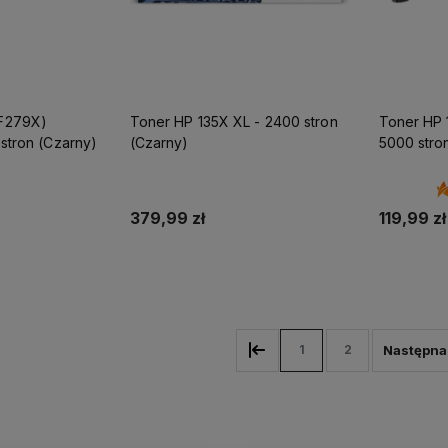
F279X)
Toner HP 135X XL - 2400 stron
Toner HP 
stron (Czarny)
(Czarny)
5000 stro
379,99 zł
119,99 zł
koszyka
Dodaj do koszyka
Do
1
2