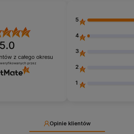
5
4
5.0
3
ientów
z całego okresu
zweryfikowanych przez
2
1
Opinie klientów