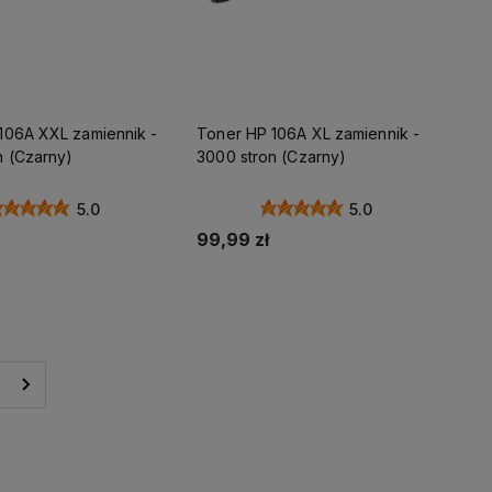
106A XXL zamiennik -
Toner HP 106A XL zamiennik -
n (Czarny)
3000 stron (Czarny)
5.0
5.0
99,99 zł
daj do koszyka
Dodaj do koszyka