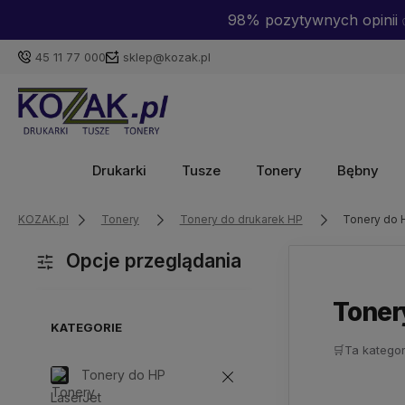
98% pozytywnych opinii ✅
45 11 77 000
sklep@kozak.pl
Drukarki
Tusze
Tonery
Bębny
KOZAK.pl
Tonery
Tonery do drukarek HP
Tonery do 
Opcje przeglądania
Toner
KATEGORIE
🛒
Ta kategor
Tonery do HP
LaserJet