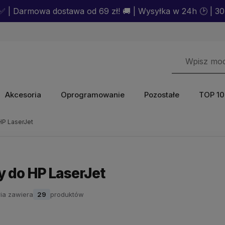
 | Darmowa dostawa od 69 zł! 🚚 | Wysyłka w 24h 🕑 | 30 
Akcesoria
Oprogramowanie
Pozostałe
TOP 10
HP LaserJet
y do HP LaserJet
ia zawiera
29
produktów