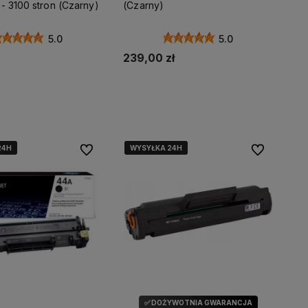
- 3100 stron (Czarny)
(Czarny)
5.0
5.0
239,00 zł
daj do koszyka
Dodaj do koszyka
24H
24H
24H
WYSYŁKA 24H
WYSYŁKA 24H
WYSYŁKA 24H
Do ulubionych
Do ulubionyc
✅ DOŻYWOTNIA GWARANCJA