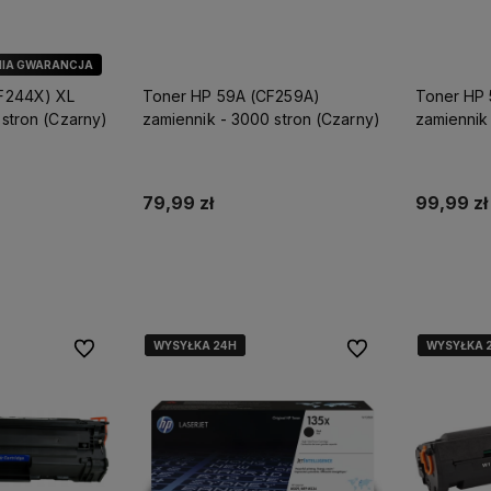
IA GWARANCJA
F244X) XL
Toner HP 59A (CF259A)
Toner HP
 stron (Czarny)
zamiennik - 3000 stron (Czarny)
zamiennik
(Czarny)
79,99 zł
99,99 zł
koszyka
Dodaj do koszyka
Do
WYSYŁKA 24H
WYSYŁKA 24H
WYSYŁKA 24H
WYSYŁKA 
WYSYŁKA 
WYSYŁKA 
Do ulubionych
Do ulubionych