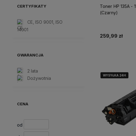
CERTYFIKATY
Toner HP 135A - 1
(Czarny)
CE, ISO 9001, ISO
14001
259,99 zł
Dodaj do 
GWARANCJA
2 lata
WYSYŁKA 24H
WYSYŁKA 24H
WYSYŁKA 24H
Dożywotnia
CENA
od