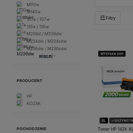
M110w
M140w
Filtry
107a / 107w
135a / 135w
M209d / M209dw
M234dw / M234sdw
M236dw / M236sdw
WYSYŁKA 24H
WYSYŁKA 24H
WYSYŁKA 24H
więcej
PRODUCENT
HP
KOZAK
XL
✅ DOŻYWOTN
POCHODZENIE
Toner HP 142X XL