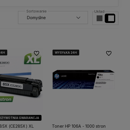
Układ
24H
24H
24H
WYSYŁKA 24H
WYSYŁKA 24H
WYSYŁKA 24H
Do ulubionych
Do ulubionyc
OŻYWOTNIA GWARANCJA
 85X (CE285X) XL
Toner HP 106A - 1000 stron