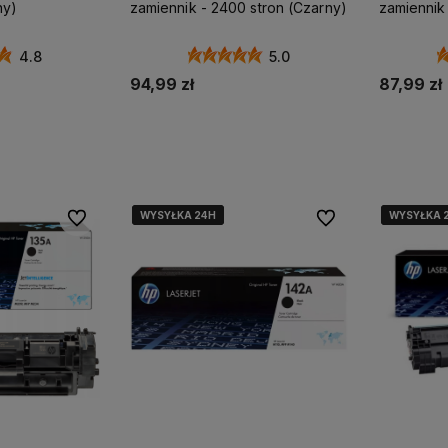
ny)
zamiennik - 2400 stron (Czarny)
zamiennik 
4.8
5.0
94,99 zł
87,99 zł
koszyka
Dodaj do koszyka
Do
WYSYŁKA 24H
WYSYŁKA 24H
WYSYŁKA 24H
WYSYŁKA 
WYSYŁKA 
WYSYŁKA 
Do ulubionych
Do ulubionych