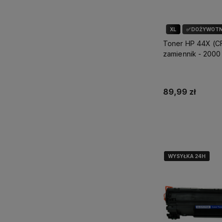
XL
✅ DOŻYWOTN
Toner HP 44X (C
zamiennik - 2000
89,99 zł
Dodaj do 
WYSYŁKA 24H
WYSYŁKA 24H
WYSYŁKA 24H