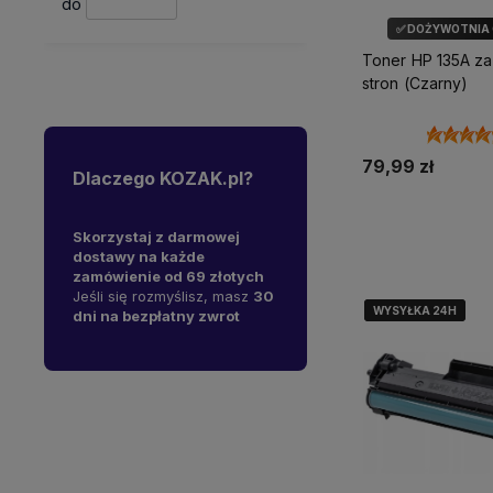
do
✅ DOŻYWOTNIA
Toner HP 135A za
stron (Czarny)
79,99 zł
Dlaczego KOZAK.pl?
Dodaj do 
y na
Skorzystaj z darmowej
W 1997 roku otworzyliśmy
J
ępne od
dostawy na każde
pierwszy sklep komputerowy
s
sz liczyć
zamówienie od 69 złotych
- mamy już
29 lat
A
stawę!
Jeśli się rozmyślisz, masz
30
doświadczenia na polskim
s
WYSYŁKA 24H
WYSYŁKA 24H
WYSYŁKA 24H
dni na bezpłatny zwrot
rynku.
i