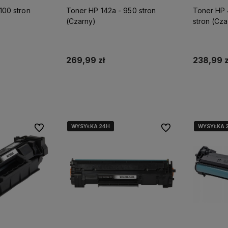
100 stron
Toner HP 142a - 950 stron
Toner HP 
(Czarny)
stron (Cza
269,99 zł
238,99 z
koszyka
Dodaj do koszyka
Do
WYSYŁKA 24H
WYSYŁKA 24H
WYSYŁKA 24H
WYSYŁKA 
WYSYŁKA 
WYSYŁKA 
Do ulubionych
Do ulubionych