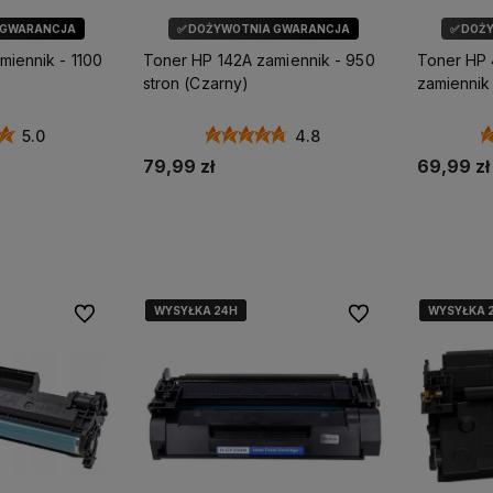
 GWARANCJA
✅ DOŻYWOTNIA GWARANCJA
✅ DOŻ
miennik - 1100
Toner HP 142A zamiennik - 950
Toner HP
stron (Czarny)
zamiennik 
5.0
4.8
79,99 zł
69,99 zł
koszyka
Dodaj do koszyka
Do
esteśmy w TOP3 w
przedaży drukarek na
llegro,
ale to na KOZAK.pl
przedajemy więcej
WYSYŁKA 24H
WYSYŁKA 24H
WYSYŁKA 24H
WYSYŁKA 
WYSYŁKA 
WYSYŁKA 
Do ulubionych
Do ulubionych
 traktujemy priorytetowo ❤️