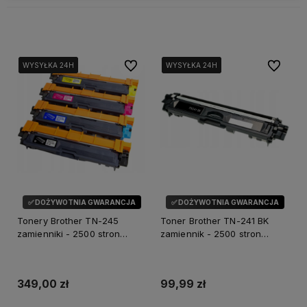
Do ulubionych
Do ulubi
WYSYŁKA 24H
WYSYŁKA 24H
WYSYŁKA 24H
WYSYŁKA 24H
WYSYŁKA 24H
WYSYŁKA 24H
✅ DOŻYWOTNIA GWARANCJA
✅ DOŻYWOTNIA GWARANCJA
Tonery Brother TN-245
Toner Brother TN-241 BK
zamienniki - 2500 stron
zamiennik - 2500 stron
(Komplet)
(Czarny)
349,00 zł
99,99 zł