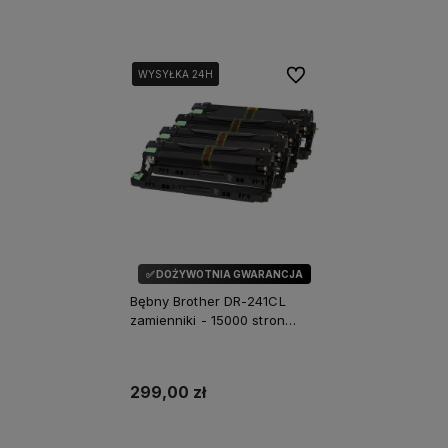
Dodaj do koszyka
Dodaj do koszyka
Do ulubionych
WYSYŁKA 24H
WYSYŁKA 24H
WYSYŁKA 24H
✅ DOŻYWOTNIA GWARANCJA
Bębny Brother DR-241CL
zamienniki - 15000 stron
(Komplet)
299,00 zł