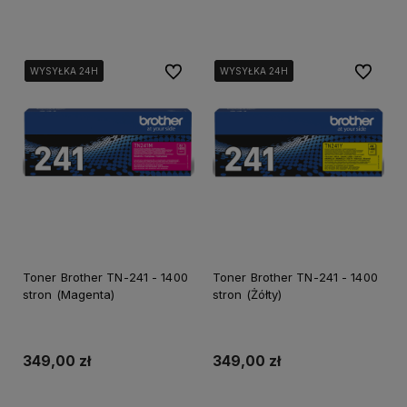
Dodaj do koszyka
Dodaj do koszyka
Do ulubionych
Do ulubi
WYSYŁKA 24H
WYSYŁKA 24H
WYSYŁKA 24H
WYSYŁKA 24H
WYSYŁKA 24H
WYSYŁKA 24H
Toner Brother TN-241 - 1400
Toner Brother TN-241 - 1400
stron (Magenta)
stron (Żółty)
349,00 zł
349,00 zł