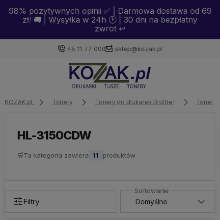
98% pozytywnych opinii ✅ | Darmowa dostawa od 69
zł! 🚚 | Wysyłka w 24h 🕑 | 30 dni na bezpłatny
zwrot ↩️
45 11 77 000
sklep@kozak.pl
Zaloguj się
KOZAK.pl
Tonery
Tonery do drukarek Brother
Tonery 
Załóż konto
HL-3150CDW
🛒
Ta kategoria zawiera
11
produktów
Wybierz coś dla siebie z naszej aktualnej oferty lub
zaloguj się, aby przywrócić dodane produkty do listy
z poprzedniej sesji.
Filtry