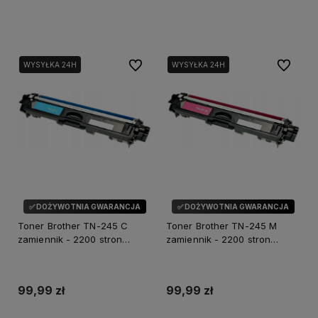
Dodaj do koszyka
Dodaj do koszyka
Do ulubionych
Do ulubi
WYSYŁKA 24H
WYSYŁKA 24H
✅ DOŻYWOTNIA GWARANCJA
✅ DOŻYWOTNIA GWARANCJA
Toner Brother TN-245 C
Toner Brother TN-245 M
zamiennik - 2200 stron
zamiennik - 2200 stron
(Niebieski)
(Magenta)
99,99 zł
99,99 zł