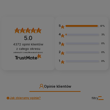
Dodaj do koszyka
5
97%
4
3%
5.0
3
0%
4372
opinii klientów
z całego okresu
2
0%
zebranych i zweryfikowanych przez
1
0%
Opinie klientów
Jak zbieramy opinie?
filtry