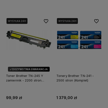
Dodaj do koszyka
Dodaj do koszyka
Do ulubionych
Do ulubi
WYSYŁKA 24H
WYSYŁKA 24H
✅ DOŻYWOTNIA GWARANCJA
Toner Brother TN-245 Y
Tonery Brother TN-241 -
zamiennik - 2200 stron
2500 stron (Komplet)
(Żółty)
99,99 zł
1 379,00 zł