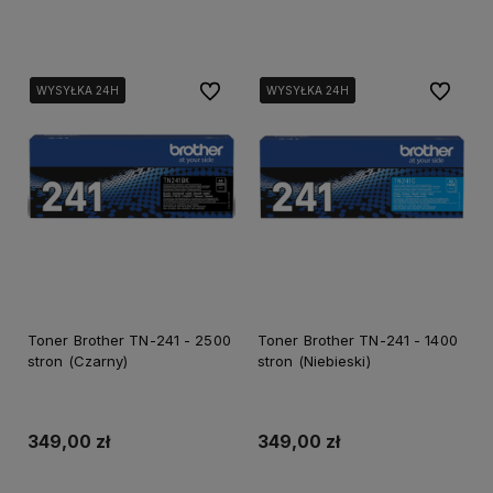
Dodaj do koszyka
Dodaj do koszyka
Do ulubionych
Do ulubi
WYSYŁKA 24H
WYSYŁKA 24H
WYSYŁKA 24H
WYSYŁKA 24H
WYSYŁKA 24H
WYSYŁKA 24H
Toner Brother TN-241 - 2500
Toner Brother TN-241 - 1400
stron (Czarny)
stron (Niebieski)
349,00 zł
349,00 zł