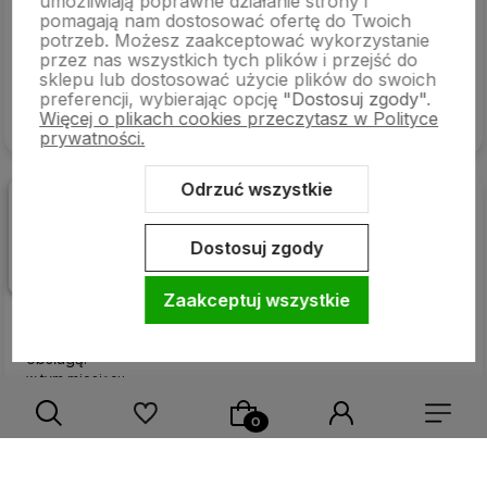
umożliwiają poprawne działanie strony i
5
pomagają nam dostosować ofertę do Twoich
Z łatwością zareklamowałem produkt, bezproblemowa
potrzeb. Możesz zaakceptować wykorzystanie
obsługa.
przez nas wszystkich tych plików i przejść do
w tym miesiącu
sklepu lub dostosować użycie plików do swoich
preferencji, wybierając opcję
"Dostosuj zgody"
.
Więcej o plikach cookies przeczytasz w Polityce
Komentarz sklepu
prywatności.
Dziękujemy za opinię
Odrzuć wszystkie
REGINA
zweryfikowano
5
Perfekcyjna przesyłka, pod każdym względem.
Dostosuj zgody
Pierwszorzędna dostawa, punktualna, a przede wszystkim
zgodna z informacjami na stronie. Wszystko jest zgodne z
Zaakceptuj wszystkie
opisem, w oryginalnych opakowaniach. Szczerze polecam.
Wow, dawno nie spotkałam się z tak specjalistyczną
obsługą.
w tym miesiącu
Komentarz sklepu
Dziękujemy za pozytywną opinię