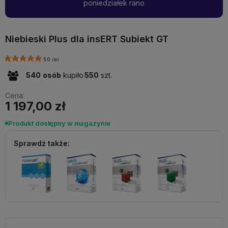
poniedziałek rano
Niebieski Plus dla insERT Subiekt GT
5.0
(
10
)
540
osób
kupiło
550
szt.
Cena:
1 197,00 zł
Produkt dostępny w magazynie
Sprawdź także: