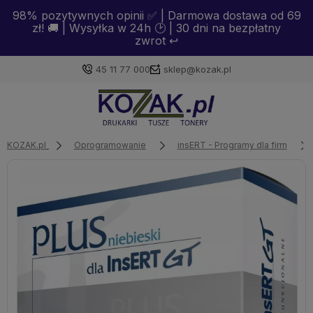
98% pozytywnych opinii ✅ | Darmowa dostawa od 69
zł! 🚚 | Wysyłka w 24h 🕑 | 30 dni na bezpłatny
zwrot ↩️
45 11 77 000
sklep@kozak.pl
Zaloguj się
KOZAK.pl
Oprogramowanie
insERT - Programy dla firm
Załóż konto
Wybierz coś dla siebie z naszej aktualnej oferty lub
zaloguj się, aby przywrócić dodane produkty do listy
z poprzedniej sesji.