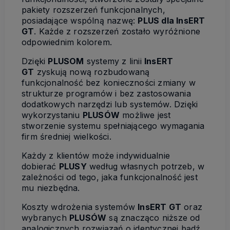
pakiety rozszerzeń funkcjonalnych,
posiadające wspólną nazwę:
PLUS dla InsERT
GT
. Każde z rozszerzeń zostało wyróżnione
odpowiednim kolorem.
Dzięki
PLUSOM
systemy z linii
InsERT
GT
zyskują nową rozbudowaną
funkcjonalność bez konieczności zmiany w
strukturze programów i bez zastosowania
dodatkowych narzędzi lub systemów. Dzięki
wykorzystaniu
PLUSÓW
możliwe jest
stworzenie systemu spełniającego wymagania
firm średniej wielkości.
Każdy z klientów może indywidualnie
dobierać
PLUSY
według własnych potrzeb, w
zależności od tego, jaka funkcjonalność jest
mu niezbędna.
Koszty wdrożenia systemów
InsERT GT
oraz
wybranych
PLUSÓW
są znacząco niższe od
analogicznych rozwiązań o identycznej bądź