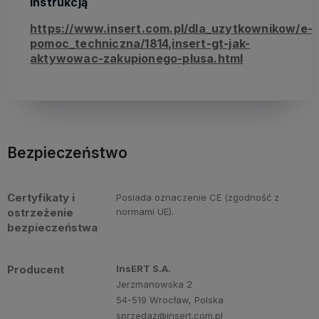
instrukcją
https://www.insert.com.pl/dla_uzytkownikow/e-
pomoc_techniczna/1814,insert-gt-jak-
aktywowac-zakupionego-plusa.html
Bezpieczeństwo
Certyfikaty i
Posiada oznaczenie CE (zgodność z
ostrzeżenie
normami UE).
bezpieczeństwa
Producent
InsERT S.A.
Jerzmanowska 2
54-519 Wrocław, Polska
sprzedaz@insert.com.pl