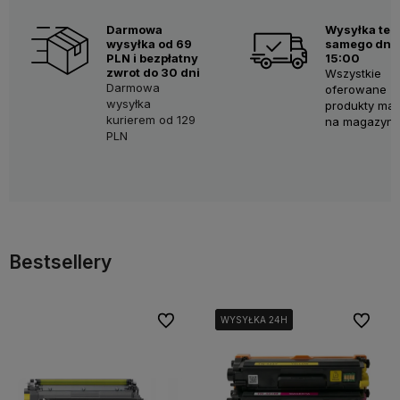
Darmowa
Wysyłka teg
wysyłka od 69
samego dnia
PLN i bezpłatny
15:00
zwrot do 30 dni
Wszystkie
Darmowa
oferowane
wysyłka
produkty ma
kurierem od 129
na magazyni
PLN
Bestsellery
Do ulubionych
Do ulubi
WYSYŁKA 24H
WYSYŁKA 24H
WYSYŁKA 24H