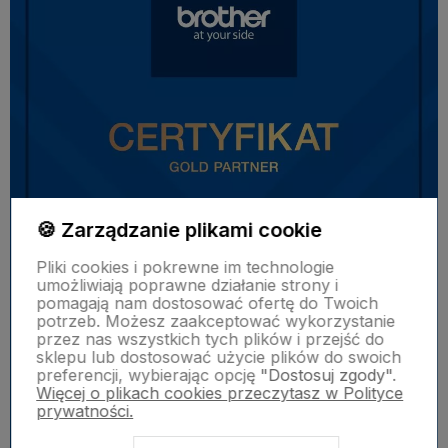
🍪 Zarządzanie plikami cookie
Pliki cookies i pokrewne im technologie
umożliwiają poprawne działanie strony i
pomagają nam dostosować ofertę do Twoich
potrzeb. Możesz zaakceptować wykorzystanie
przez nas wszystkich tych plików i przejść do
sklepu lub dostosować użycie plików do swoich
preferencji, wybierając opcję
"Dostosuj zgody"
.
Więcej o plikach cookies przeczytasz w Polityce
prywatności.