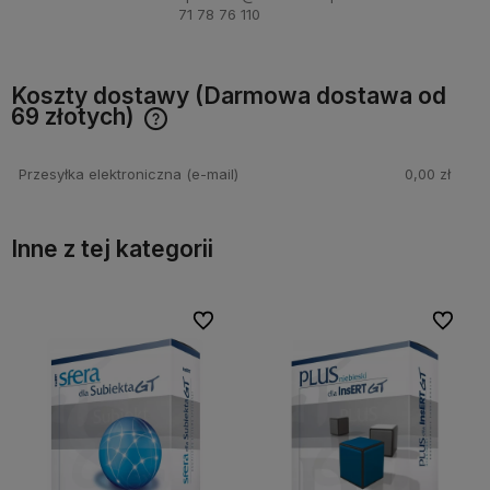
71 78 76 110
Koszty dostawy (Darmowa dostawa od
69 złotych)
Darmowa wysyłka dla zamówień od 69 złotych oraz
możliwość bezpłatnego zwrotu w ciągu 30 dni
Przesyłka elektroniczna (e-mail)
0,00 zł
Inne z tej kategorii
bionych
bionych
Do ulubionych
Do ulubionych
Do ulubi
Do ulubi