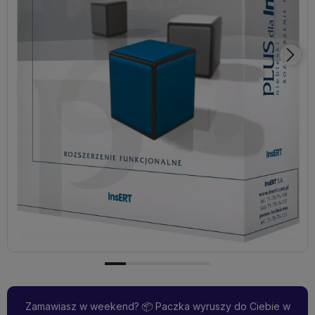
Zamawiasz w weekend? 📦 Paczka wyruszy do Ciebie w