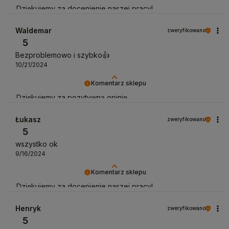
Dziękujemy za docenienie naszej pracy!
Waldemar
zweryfikowano
5
Bezproblemowo i szybko👍️
10/21/2024
Komentarz sklepu
Dziękujemy za pozytywną opinię
Łukasz
zweryfikowano
5
wszystko ok
9/16/2024
Komentarz sklepu
Dziękujemy za docenienie naszej pracy!
Henryk
zweryfikowano
5